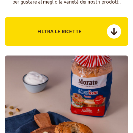
per gustare al meglio la varietà dei nostri prodotti.
FILTRA LE RICETTE
menu tog