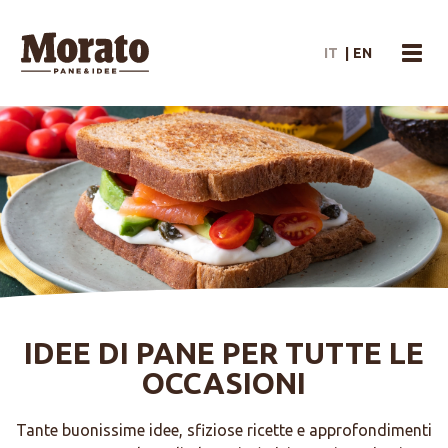
Morato Logo
IT
|
EN
menu
IDEE DI PANE PER TUTTE LE
OCCASIONI
Tante buonissime idee, sfiziose ricette e approfondimenti