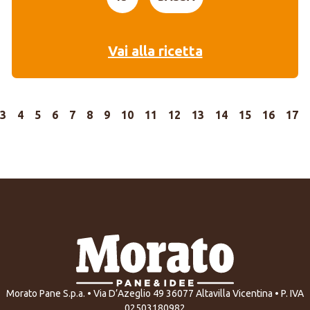
Vai alla ricetta
3
4
5
6
7
8
9
10
11
12
13
14
15
16
17
Morato Pane S.p.a. • Via D’Azeglio 49 36077 Altavilla Vicentina • P. IVA
02503180982