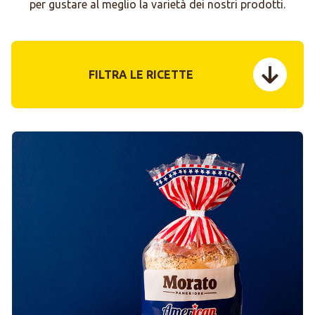
per gustare al meglio la varietà dei nostri prodotti.
FILTRA LE RICETTE
menu tog