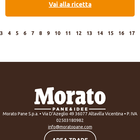
Vai alla ricetta
3
4
5
6
7
8
9
10
11
12
13
14
15
16
17
Morato Pane S.p.a. • Via D’Azeglio 49 36077 Altavilla Vicentina • P. IVA
02503180982
info@moratopane.com
AREA TRADE