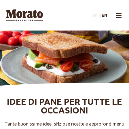
Morato Logo
IT
|
EN
menu
IDEE DI PANE PER TUTTE LE
OCCASIONI
Tante buonissime idee, sfiziose ricette e approfondimenti