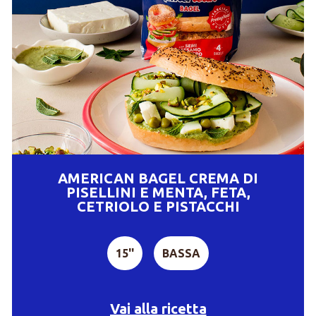
AMERICAN BAGEL CREMA DI
PISELLINI E MENTA, FETA,
CETRIOLO E PISTACCHI
15''
BASSA
Vai alla ricetta