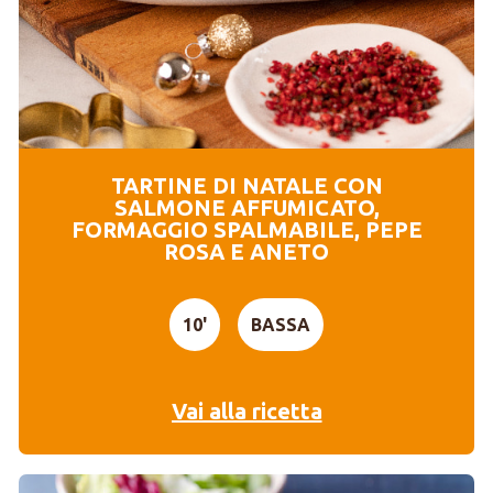
TARTINE DI NATALE CON
SALMONE AFFUMICATO,
FORMAGGIO SPALMABILE, PEPE
ROSA E ANETO
10'
BASSA
Vai alla ricetta