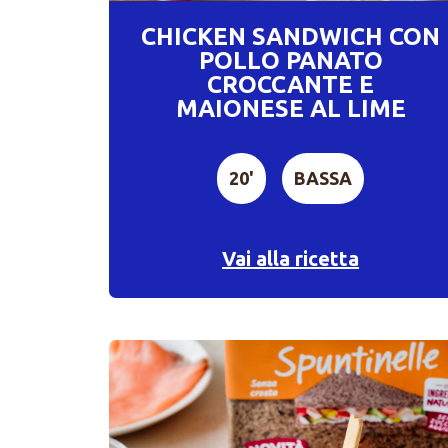
CHICKEN SANDWICH CON
POLLO PANATO
CROCCANTE E
MAIONESE AL LIME
20'
BASSA
Vai alla ricetta