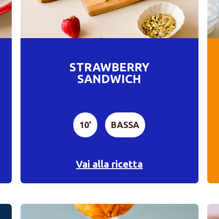
STRAWBERRY
SANDWICH
10'
BASSA
Vai alla ricetta