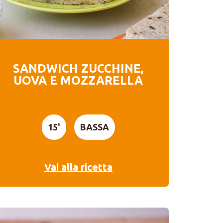
SANDWICH ZUCCHINE,
UOVA E MOZZARELLA
15'
BASSA
Vai alla ricetta