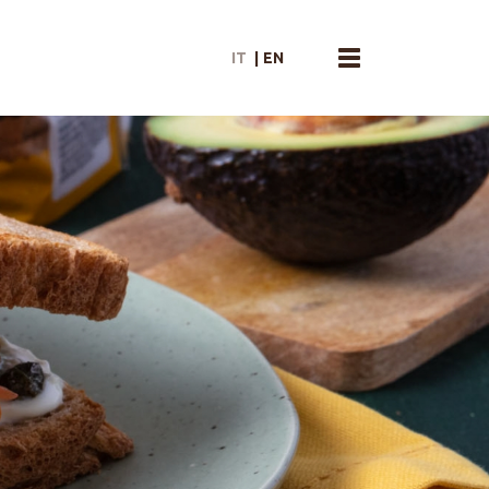
IT
|
EN
menu toggle