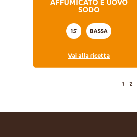
AFFUMICATO E UOVO
SODO
15'
BASSA
Vai alla ricetta
1
2