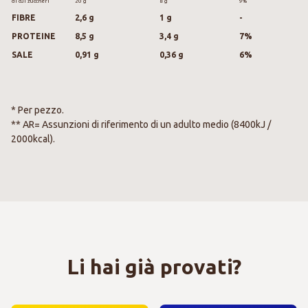
di cui zuccheri
20 g
8 g
9%
FIBRE
2,6 g
1 g
-
PROTEINE
8,5 g
3,4 g
7%
SALE
0,91 g
0,36 g
6%
* Per pezzo.
** AR= Assunzioni di riferimento di un adulto medio (8400kJ /
2000kcal).
Li hai già provati?