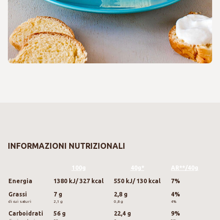
INFORMAZIONI NUTRIZIONALI
100g
40g*
AR**/40g
Energia
1380 kJ/ 327 kcal
550 kJ/ 130 kcal
7%
Grassi
7 g
2,8 g
4%
di cui saturi
2,1 g
0,8 g
4%
Carboidrati
56 g
22,4 g
9%